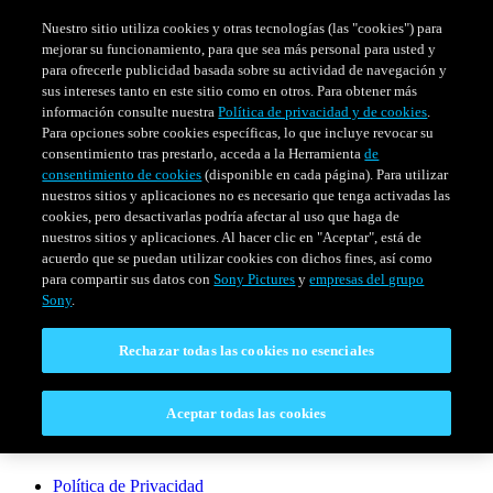
Nuestro sitio utiliza cookies y otras tecnologías (las "cookies") para
mejorar su funcionamiento, para que sea más personal para usted y
para ofrecerle publicidad basada sobre su actividad de navegación y
sus intereses tanto en este sitio como en otros. Para obtener más
información consulte nuestra
Política de privacidad y de cookies
.
Para opciones sobre cookies específicas, lo que incluye revocar su
consentimiento tras prestarlo, acceda a la Herramienta
de
consentimiento de cookies
(disponible en cada página). Para utilizar
nuestros sitios y aplicaciones no es necesario que tenga activadas las
cookies, pero desactivarlas podría afectar al uso que haga de
SERIES
HORARIO
EVENTOS ESPECIALES
nuestros sitios y aplicaciones. Al hacer clic en "Aceptar", está de
acuerdo que se puedan utilizar cookies con dichos fines, así como
Venezuela
para compartir sus datos con
Sony Pictures
y
empresas del grupo
Sony
.
CONECTAR
Rechazar todas las cookies no esenciales
Contáctanos
Aceptar todas las cookies
LEGAL
Política de Privacidad