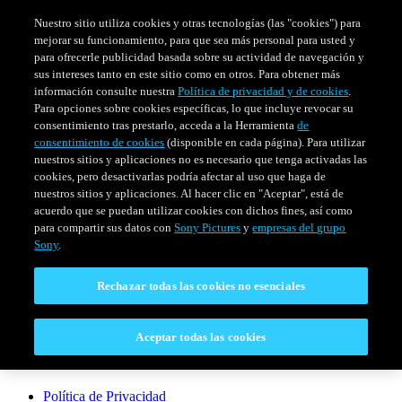
Nuestro sitio utiliza cookies y otras tecnologías (las "cookies") para
mejorar su funcionamiento, para que sea más personal para usted y
para ofrecerle publicidad basada sobre su actividad de navegación y
sus intereses tanto en este sitio como en otros. Para obtener más
información consulte nuestra
Política de privacidad y de cookies
.
Para opciones sobre cookies específicas, lo que incluye revocar su
consentimiento tras prestarlo, acceda a la Herramienta
de
consentimiento de cookies
(disponible en cada página). Para utilizar
nuestros sitios y aplicaciones no es necesario que tenga activadas las
cookies, pero desactivarlas podría afectar al uso que haga de
SERIES
HORARIO
EVENTOS ESPECIALES
nuestros sitios y aplicaciones. Al hacer clic en "Aceptar", está de
acuerdo que se puedan utilizar cookies con dichos fines, así como
Venezuela
para compartir sus datos con
Sony Pictures
y
empresas del grupo
Sony
.
CONECTAR
Rechazar todas las cookies no esenciales
Contáctanos
Aceptar todas las cookies
LEGAL
Política de Privacidad