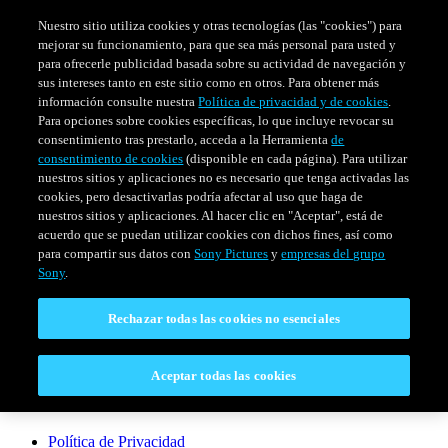
Nuestro sitio utiliza cookies y otras tecnologías (las "cookies") para
mejorar su funcionamiento, para que sea más personal para usted y
para ofrecerle publicidad basada sobre su actividad de navegación y
sus intereses tanto en este sitio como en otros. Para obtener más
información consulte nuestra
Política de privacidad y de cookies
.
Para opciones sobre cookies específicas, lo que incluye revocar su
consentimiento tras prestarlo, acceda a la Herramienta
de
consentimiento de cookies
(disponible en cada página). Para utilizar
nuestros sitios y aplicaciones no es necesario que tenga activadas las
cookies, pero desactivarlas podría afectar al uso que haga de
SERIES
HORARIO
EVENTOS ESPECIALES
nuestros sitios y aplicaciones. Al hacer clic en "Aceptar", está de
acuerdo que se puedan utilizar cookies con dichos fines, así como
Venezuela
para compartir sus datos con
Sony Pictures
y
empresas del grupo
Sony
.
CONECTAR
Rechazar todas las cookies no esenciales
Contáctanos
Aceptar todas las cookies
LEGAL
Política de Privacidad