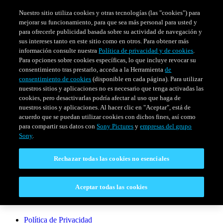
Nuestro sitio utiliza cookies y otras tecnologías (las "cookies") para
mejorar su funcionamiento, para que sea más personal para usted y
para ofrecerle publicidad basada sobre su actividad de navegación y
sus intereses tanto en este sitio como en otros. Para obtener más
información consulte nuestra
Política de privacidad y de cookies
.
Para opciones sobre cookies específicas, lo que incluye revocar su
consentimiento tras prestarlo, acceda a la Herramienta
de
consentimiento de cookies
(disponible en cada página). Para utilizar
nuestros sitios y aplicaciones no es necesario que tenga activadas las
cookies, pero desactivarlas podría afectar al uso que haga de
SERIES
HORARIO
EVENTOS ESPECIALES
nuestros sitios y aplicaciones. Al hacer clic en "Aceptar", está de
acuerdo que se puedan utilizar cookies con dichos fines, así como
Venezuela
para compartir sus datos con
Sony Pictures
y
empresas del grupo
Sony
.
CONECTAR
Rechazar todas las cookies no esenciales
Contáctanos
Aceptar todas las cookies
LEGAL
Política de Privacidad