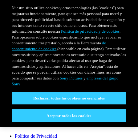
Nuestro sitio utiliza cookies y otras tecnologías (las "cookies") para
mejorar su funcionamiento, para que sea más personal para usted y
para ofrecerle publicidad basada sobre su actividad de navegación y
sus intereses tanto en este sitio como en otros. Para obtener más
información consulte nuestra
Política de privacidad y de cookies
.
Para opciones sobre cookies específicas, lo que incluye revocar su
consentimiento tras prestarlo, acceda a la Herramienta
de
consentimiento de cookies
(disponible en cada página). Para utilizar
nuestros sitios y aplicaciones no es necesario que tenga activadas las
cookies, pero desactivarlas podría afectar al uso que haga de
SERIES
HORARIO
EVENTOS ESPECIALES
nuestros sitios y aplicaciones. Al hacer clic en "Aceptar", está de
acuerdo que se puedan utilizar cookies con dichos fines, así como
Venezuela
para compartir sus datos con
Sony Pictures
y
empresas del grupo
Sony
.
CONECTAR
Rechazar todas las cookies no esenciales
Contáctanos
Aceptar todas las cookies
LEGAL
Política de Privacidad