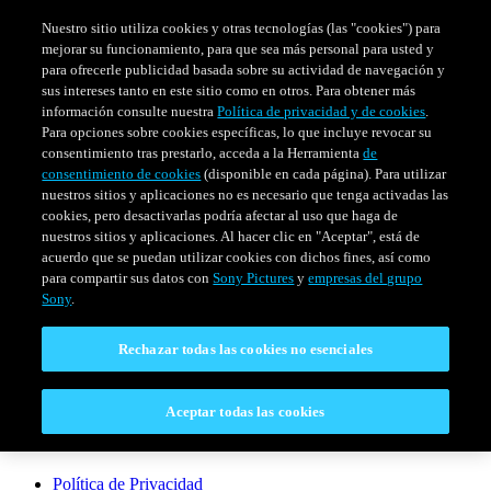
Nuestro sitio utiliza cookies y otras tecnologías (las "cookies") para
mejorar su funcionamiento, para que sea más personal para usted y
para ofrecerle publicidad basada sobre su actividad de navegación y
sus intereses tanto en este sitio como en otros. Para obtener más
información consulte nuestra
Política de privacidad y de cookies
.
Para opciones sobre cookies específicas, lo que incluye revocar su
consentimiento tras prestarlo, acceda a la Herramienta
de
consentimiento de cookies
(disponible en cada página). Para utilizar
nuestros sitios y aplicaciones no es necesario que tenga activadas las
cookies, pero desactivarlas podría afectar al uso que haga de
SERIES
HORARIO
EVENTOS ESPECIALES
nuestros sitios y aplicaciones. Al hacer clic en "Aceptar", está de
acuerdo que se puedan utilizar cookies con dichos fines, así como
Venezuela
para compartir sus datos con
Sony Pictures
y
empresas del grupo
Sony
.
CONECTAR
Rechazar todas las cookies no esenciales
Contáctanos
Aceptar todas las cookies
LEGAL
Política de Privacidad