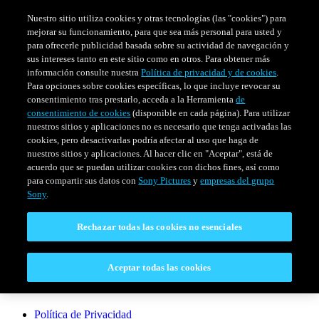
Nuestro sitio utiliza cookies y otras tecnologías (las "cookies") para
mejorar su funcionamiento, para que sea más personal para usted y
para ofrecerle publicidad basada sobre su actividad de navegación y
sus intereses tanto en este sitio como en otros. Para obtener más
información consulte nuestra
Política de privacidad y de cookies
.
Para opciones sobre cookies específicas, lo que incluye revocar su
consentimiento tras prestarlo, acceda a la Herramienta
de
consentimiento de cookies
(disponible en cada página). Para utilizar
nuestros sitios y aplicaciones no es necesario que tenga activadas las
cookies, pero desactivarlas podría afectar al uso que haga de
SERIES
HORARIO
EVENTOS ESPECIALES
nuestros sitios y aplicaciones. Al hacer clic en "Aceptar", está de
acuerdo que se puedan utilizar cookies con dichos fines, así como
Venezuela
para compartir sus datos con
Sony Pictures
y
empresas del grupo
Sony
.
CONECTAR
Rechazar todas las cookies no esenciales
Contáctanos
Aceptar todas las cookies
LEGAL
Política de Privacidad