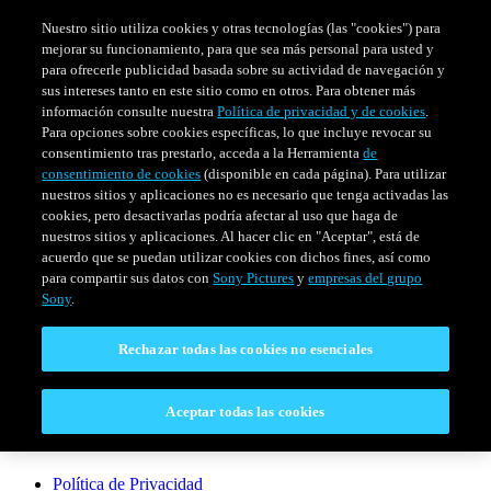
Nuestro sitio utiliza cookies y otras tecnologías (las "cookies") para
mejorar su funcionamiento, para que sea más personal para usted y
para ofrecerle publicidad basada sobre su actividad de navegación y
sus intereses tanto en este sitio como en otros. Para obtener más
información consulte nuestra
Política de privacidad y de cookies
.
Para opciones sobre cookies específicas, lo que incluye revocar su
consentimiento tras prestarlo, acceda a la Herramienta
de
consentimiento de cookies
(disponible en cada página). Para utilizar
nuestros sitios y aplicaciones no es necesario que tenga activadas las
cookies, pero desactivarlas podría afectar al uso que haga de
SERIES
HORARIO
EVENTOS ESPECIALES
nuestros sitios y aplicaciones. Al hacer clic en "Aceptar", está de
acuerdo que se puedan utilizar cookies con dichos fines, así como
Venezuela
para compartir sus datos con
Sony Pictures
y
empresas del grupo
Sony
.
CONECTAR
Rechazar todas las cookies no esenciales
Contáctanos
Aceptar todas las cookies
LEGAL
Política de Privacidad