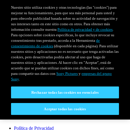
Nuestro sitio utiliza cookies y otras tecnologías (las "cookies") para
mejorar su funcionamiento, para que sea más personal para usted y
para ofrecerle publicidad basada sobre su actividad de navegación y
sus intereses tanto en este sitio como en otros. Para obtener más
información consulte nuestra
Política de privacidad y de cookies
.
Para opciones sobre cookies específicas, lo que incluye revocar su
consentimiento tras prestarlo, acceda a la Herramienta
de
consentimiento de cookies
(disponible en cada página). Para utilizar
nuestros sitios y aplicaciones no es necesario que tenga activadas las
cookies, pero desactivarlas podría afectar al uso que haga de
SERIES
HORARIO
EVENTOS ESPECIALES
nuestros sitios y aplicaciones. Al hacer clic en "Aceptar", está de
acuerdo que se puedan utilizar cookies con dichos fines, así como
Venezuela
para compartir sus datos con
Sony Pictures
y
empresas del grupo
Sony
.
CONECTAR
Rechazar todas las cookies no esenciales
Contáctanos
Aceptar todas las cookies
LEGAL
Política de Privacidad