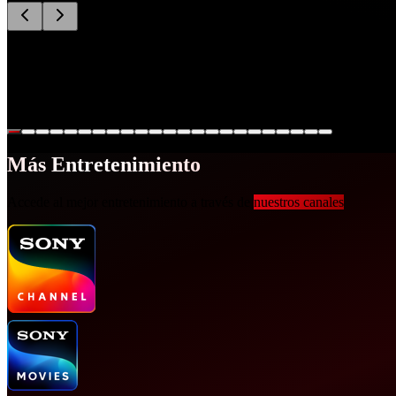
Criminal Minds: Evolution
Un equipo de criminalistas expertos dentro del FBI, tienen como espec
Más Entretenimiento
Accede al mejor entretenimiento a través de
nuestros canales