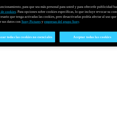
u funcionamiento, para que sea más personal para usted y para ofrecerle publicidad b
y de cookies
. Para opciones sobre cookies específicas, lo que incluye revocar su con
cesario que tenga activadas las cookies, pero desactivarlas podría afectar al uso que 
r sus datos con
Sony Pictures
y
empresas del grupo Sony
.
zar todas las cookies no esenciales
Aceptar todas las cookies