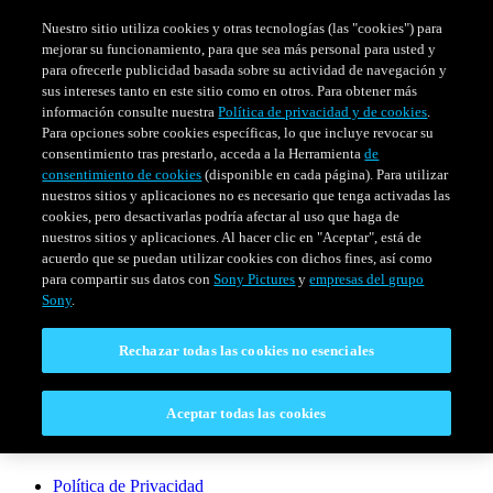
Nuestro sitio utiliza cookies y otras tecnologías (las "cookies") para
mejorar su funcionamiento, para que sea más personal para usted y
para ofrecerle publicidad basada sobre su actividad de navegación y
sus intereses tanto en este sitio como en otros. Para obtener más
información consulte nuestra
Política de privacidad y de cookies
.
Para opciones sobre cookies específicas, lo que incluye revocar su
consentimiento tras prestarlo, acceda a la Herramienta
de
consentimiento de cookies
(disponible en cada página). Para utilizar
nuestros sitios y aplicaciones no es necesario que tenga activadas las
cookies, pero desactivarlas podría afectar al uso que haga de
SERIES
HORARIO
EVENTOS ESPECIALES
nuestros sitios y aplicaciones. Al hacer clic en "Aceptar", está de
acuerdo que se puedan utilizar cookies con dichos fines, así como
Venezuela
para compartir sus datos con
Sony Pictures
y
empresas del grupo
Sony
.
CONECTAR
Rechazar todas las cookies no esenciales
Contáctanos
Aceptar todas las cookies
LEGAL
Política de Privacidad