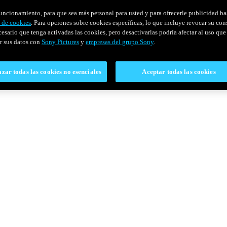
u funcionamiento, para que sea más personal para usted y para ofrecerle publicidad b
y de cookies
. Para opciones sobre cookies específicas, lo que incluye revocar su con
cesario que tenga activadas las cookies, pero desactivarlas podría afectar al uso que 
r sus datos con
Sony Pictures
y
empresas del grupo Sony
.
zar todas las cookies no esenciales
Aceptar todas las cookies