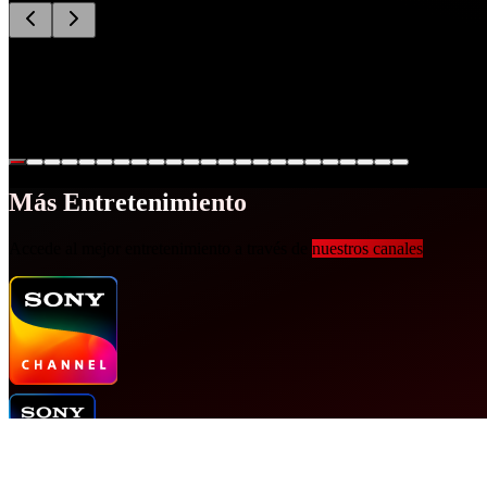
Criminal Minds: Evolution
Un equipo de criminalistas expertos dentro del FBI, tienen como espec
Más Entretenimiento
Accede al mejor entretenimiento a través de
nuestros canales