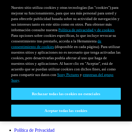
Nuestro sitio utiliza cookies y otras tecnologías (las "cookies") para
mejorar su funcionamiento, para que sea más personal para usted y
para ofrecerle publicidad basada sobre su actividad de navegación y
sus intereses tanto en este sitio como en otros. Para obtener más
información consulte nuestra
Política de privacidad y de cookies
.
Para opciones sobre cookies específicas, lo que incluye revocar su
consentimiento tras prestarlo, acceda a la Herramienta
de
consentimiento de cookies
(disponible en cada página). Para utilizar
nuestros sitios y aplicaciones no es necesario que tenga activadas las
cookies, pero desactivarlas podría afectar al uso que haga de
SERIES
HORARIO
EVENTOS ESPECIALES
nuestros sitios y aplicaciones. Al hacer clic en "Aceptar", está de
acuerdo que se puedan utilizar cookies con dichos fines, así como
Venezuela
para compartir sus datos con
Sony Pictures
y
empresas del grupo
Sony
.
CONECTAR
Rechazar todas las cookies no esenciales
Contáctanos
Aceptar todas las cookies
LEGAL
Política de Privacidad