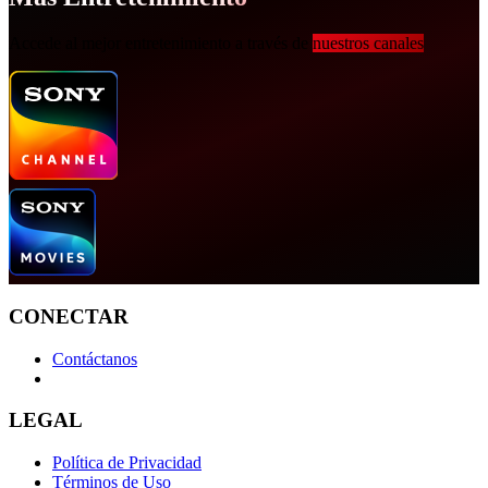
Accede al mejor entretenimiento a través de
nuestros canales
CONECTAR
Contáctanos
LEGAL
Política de Privacidad
Términos de Uso