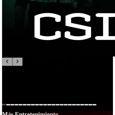
Criminal Minds: Evolution
Un equipo de criminalistas expertos dentro del FBI, tienen como
especialidad analizar la mente de los asesinos en serie más
complicados.
Más Entretenimiento