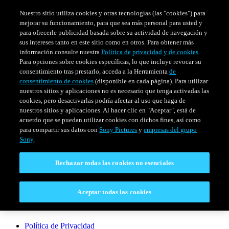
Nuestro sitio utiliza cookies y otras tecnologías (las "cookies") para
mejorar su funcionamiento, para que sea más personal para usted y
para ofrecerle publicidad basada sobre su actividad de navegación y
sus intereses tanto en este sitio como en otros. Para obtener más
información consulte nuestra
Política de privacidad y de cookies
.
Para opciones sobre cookies específicas, lo que incluye revocar su
consentimiento tras prestarlo, acceda a la Herramienta
de
consentimiento de cookies
(disponible en cada página). Para utilizar
nuestros sitios y aplicaciones no es necesario que tenga activadas las
cookies, pero desactivarlas podría afectar al uso que haga de
SERIES
HORARIO
EVENTOS ESPECIALES
nuestros sitios y aplicaciones. Al hacer clic en "Aceptar", está de
acuerdo que se puedan utilizar cookies con dichos fines, así como
Venezuela
para compartir sus datos con
Sony Pictures
y
empresas del grupo
Sony
.
CONECTAR
Rechazar todas las cookies no esenciales
Contáctanos
Aceptar todas las cookies
LEGAL
Política de Privacidad