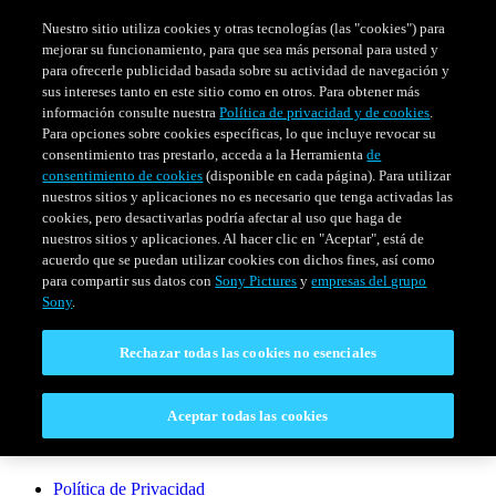
Nuestro sitio utiliza cookies y otras tecnologías (las "cookies") para
mejorar su funcionamiento, para que sea más personal para usted y
para ofrecerle publicidad basada sobre su actividad de navegación y
sus intereses tanto en este sitio como en otros. Para obtener más
información consulte nuestra
Política de privacidad y de cookies
.
Para opciones sobre cookies específicas, lo que incluye revocar su
consentimiento tras prestarlo, acceda a la Herramienta
de
consentimiento de cookies
(disponible en cada página). Para utilizar
nuestros sitios y aplicaciones no es necesario que tenga activadas las
cookies, pero desactivarlas podría afectar al uso que haga de
SERIES
HORARIO
EVENTOS ESPECIALES
nuestros sitios y aplicaciones. Al hacer clic en "Aceptar", está de
acuerdo que se puedan utilizar cookies con dichos fines, así como
Venezuela
para compartir sus datos con
Sony Pictures
y
empresas del grupo
Sony
.
CONECTAR
Rechazar todas las cookies no esenciales
Contáctanos
Aceptar todas las cookies
LEGAL
Política de Privacidad