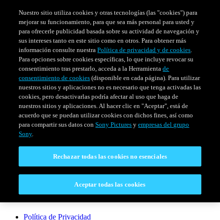
Nuestro sitio utiliza cookies y otras tecnologías (las "cookies") para
mejorar su funcionamiento, para que sea más personal para usted y
para ofrecerle publicidad basada sobre su actividad de navegación y
sus intereses tanto en este sitio como en otros. Para obtener más
información consulte nuestra
Política de privacidad y de cookies
.
Para opciones sobre cookies específicas, lo que incluye revocar su
consentimiento tras prestarlo, acceda a la Herramienta
de
consentimiento de cookies
(disponible en cada página). Para utilizar
nuestros sitios y aplicaciones no es necesario que tenga activadas las
cookies, pero desactivarlas podría afectar al uso que haga de
SERIES
HORARIO
EVENTOS ESPECIALES
nuestros sitios y aplicaciones. Al hacer clic en "Aceptar", está de
acuerdo que se puedan utilizar cookies con dichos fines, así como
Venezuela
para compartir sus datos con
Sony Pictures
y
empresas del grupo
Sony
.
CONECTAR
Rechazar todas las cookies no esenciales
Contáctanos
Aceptar todas las cookies
LEGAL
Política de Privacidad