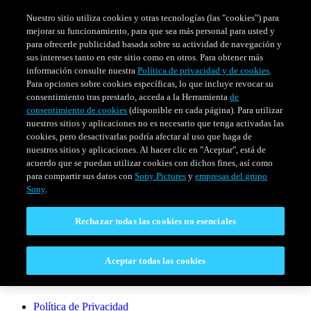
Nuestro sitio utiliza cookies y otras tecnologías (las "cookies") para
mejorar su funcionamiento, para que sea más personal para usted y
para ofrecerle publicidad basada sobre su actividad de navegación y
sus intereses tanto en este sitio como en otros. Para obtener más
información consulte nuestra
Política de privacidad y de cookies
.
Para opciones sobre cookies específicas, lo que incluye revocar su
consentimiento tras prestarlo, acceda a la Herramienta
de
consentimiento de cookies
(disponible en cada página). Para utilizar
nuestros sitios y aplicaciones no es necesario que tenga activadas las
cookies, pero desactivarlas podría afectar al uso que haga de
SERIES
HORARIO
EVENTOS ESPECIALES
nuestros sitios y aplicaciones. Al hacer clic en "Aceptar", está de
acuerdo que se puedan utilizar cookies con dichos fines, así como
Venezuela
para compartir sus datos con
Sony Pictures
y
empresas del grupo
Sony
.
CONECTAR
Rechazar todas las cookies no esenciales
Contáctanos
Aceptar todas las cookies
LEGAL
Política de Privacidad