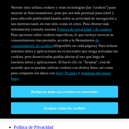
Nuestro sitio utiliza cookies y otras tecnologías (las "cookies") para
mejorar su funcionamiento, para que sea más personal para usted y
para ofrecerle publicidad basada sobre su actividad de navegación y
sus intereses tanto en este sitio como en otros. Para obtener más
información consulte nuestra
Política de privacidad y de cookies
.
Para opciones sobre cookies específicas, lo que incluye revocar su
consentimiento tras prestarlo, acceda a la Herramienta
de
consentimiento de cookies
(disponible en cada página). Para utilizar
nuestros sitios y aplicaciones no es necesario que tenga activadas las
cookies, pero desactivarlas podría afectar al uso que haga de
SERIES
HORARIO
EVENTOS ESPECIALES
nuestros sitios y aplicaciones. Al hacer clic en "Aceptar", está de
acuerdo que se puedan utilizar cookies con dichos fines, así como
Venezuela
para compartir sus datos con
Sony Pictures
y
empresas del grupo
Sony
.
CONECTAR
Rechazar todas las cookies no esenciales
Contáctanos
Aceptar todas las cookies
LEGAL
Política de Privacidad