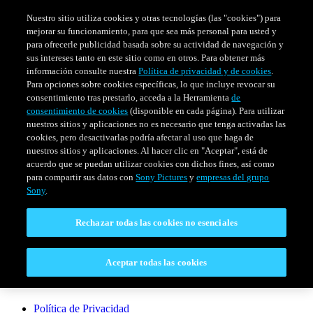
Nuestro sitio utiliza cookies y otras tecnologías (las "cookies") para
mejorar su funcionamiento, para que sea más personal para usted y
para ofrecerle publicidad basada sobre su actividad de navegación y
sus intereses tanto en este sitio como en otros. Para obtener más
información consulte nuestra
Política de privacidad y de cookies
.
Para opciones sobre cookies específicas, lo que incluye revocar su
consentimiento tras prestarlo, acceda a la Herramienta
de
consentimiento de cookies
(disponible en cada página). Para utilizar
nuestros sitios y aplicaciones no es necesario que tenga activadas las
cookies, pero desactivarlas podría afectar al uso que haga de
SERIES
HORARIO
EVENTOS ESPECIALES
nuestros sitios y aplicaciones. Al hacer clic en "Aceptar", está de
acuerdo que se puedan utilizar cookies con dichos fines, así como
Venezuela
para compartir sus datos con
Sony Pictures
y
empresas del grupo
Sony
.
CONECTAR
Rechazar todas las cookies no esenciales
Contáctanos
Aceptar todas las cookies
LEGAL
Política de Privacidad