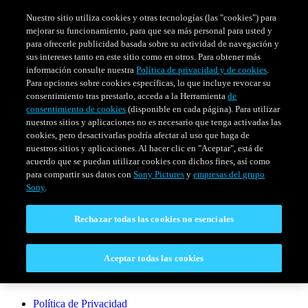
Nuestro sitio utiliza cookies y otras tecnologías (las "cookies") para
mejorar su funcionamiento, para que sea más personal para usted y
para ofrecerle publicidad basada sobre su actividad de navegación y
sus intereses tanto en este sitio como en otros. Para obtener más
información consulte nuestra
Política de privacidad y de cookies
.
Para opciones sobre cookies específicas, lo que incluye revocar su
consentimiento tras prestarlo, acceda a la Herramienta
de
consentimiento de cookies
(disponible en cada página). Para utilizar
nuestros sitios y aplicaciones no es necesario que tenga activadas las
cookies, pero desactivarlas podría afectar al uso que haga de
SERIES
HORARIO
EVENTOS ESPECIALES
nuestros sitios y aplicaciones. Al hacer clic en "Aceptar", está de
acuerdo que se puedan utilizar cookies con dichos fines, así como
Venezuela
para compartir sus datos con
Sony Pictures
y
empresas del grupo
Sony
.
CONECTAR
Rechazar todas las cookies no esenciales
Contáctanos
Aceptar todas las cookies
LEGAL
Política de Privacidad