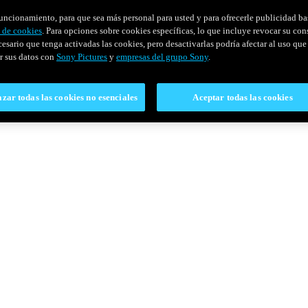
u funcionamiento, para que sea más personal para usted y para ofrecerle publicidad b
y de cookies
. Para opciones sobre cookies específicas, lo que incluye revocar su con
cesario que tenga activadas las cookies, pero desactivarlas podría afectar al uso que 
r sus datos con
Sony Pictures
y
empresas del grupo Sony
.
zar todas las cookies no esenciales
Aceptar todas las cookies