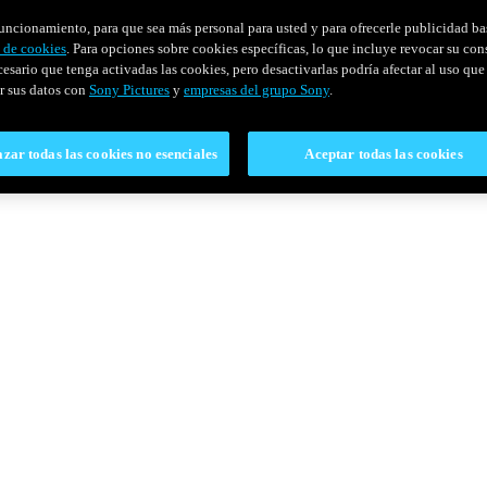
u funcionamiento, para que sea más personal para usted y para ofrecerle publicidad b
y de cookies
. Para opciones sobre cookies específicas, lo que incluye revocar su con
cesario que tenga activadas las cookies, pero desactivarlas podría afectar al uso que 
r sus datos con
Sony Pictures
y
empresas del grupo Sony
.
zar todas las cookies no esenciales
Aceptar todas las cookies