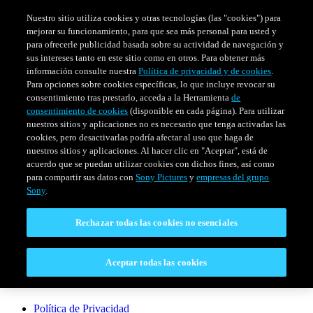
Nuestro sitio utiliza cookies y otras tecnologías (las "cookies") para
mejorar su funcionamiento, para que sea más personal para usted y
para ofrecerle publicidad basada sobre su actividad de navegación y
sus intereses tanto en este sitio como en otros. Para obtener más
información consulte nuestra
Política de privacidad y de cookies
.
Para opciones sobre cookies específicas, lo que incluye revocar su
consentimiento tras prestarlo, acceda a la Herramienta
de
consentimiento de cookies
(disponible en cada página). Para utilizar
nuestros sitios y aplicaciones no es necesario que tenga activadas las
cookies, pero desactivarlas podría afectar al uso que haga de
SERIES
HORARIO
EVENTOS ESPECIALES
nuestros sitios y aplicaciones. Al hacer clic en "Aceptar", está de
acuerdo que se puedan utilizar cookies con dichos fines, así como
Venezuela
para compartir sus datos con
Sony Pictures
y
empresas del grupo
Sony
.
CONECTAR
Rechazar todas las cookies no esenciales
Contáctanos
Aceptar todas las cookies
LEGAL
Política de Privacidad