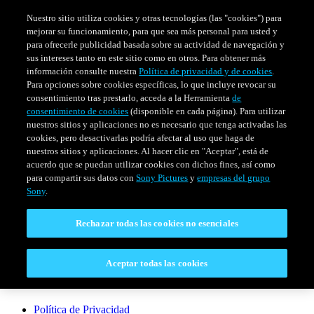
Nuestro sitio utiliza cookies y otras tecnologías (las "cookies") para
mejorar su funcionamiento, para que sea más personal para usted y
para ofrecerle publicidad basada sobre su actividad de navegación y
sus intereses tanto en este sitio como en otros. Para obtener más
información consulte nuestra
Política de privacidad y de cookies
.
Para opciones sobre cookies específicas, lo que incluye revocar su
consentimiento tras prestarlo, acceda a la Herramienta
de
consentimiento de cookies
(disponible en cada página). Para utilizar
nuestros sitios y aplicaciones no es necesario que tenga activadas las
cookies, pero desactivarlas podría afectar al uso que haga de
SERIES
HORARIO
EVENTOS ESPECIALES
nuestros sitios y aplicaciones. Al hacer clic en "Aceptar", está de
acuerdo que se puedan utilizar cookies con dichos fines, así como
Venezuela
para compartir sus datos con
Sony Pictures
y
empresas del grupo
Sony
.
CONECTAR
Rechazar todas las cookies no esenciales
Contáctanos
Aceptar todas las cookies
LEGAL
Política de Privacidad