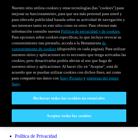
Nuestro sitio utiliza cookies y otras tecnologías (las "cookies") para
mejorar su funcionamiento, para que sea más personal para usted y
para ofrecerle publicidad basada sobre su actividad de navegación y
sus intereses tanto en este sitio como en otros. Para obtener más
información consulte nuestra
Política de privacidad y de cookies
.
Para opciones sobre cookies específicas, lo que incluye revocar su
consentimiento tras prestarlo, acceda a la Herramienta
de
consentimiento de cookies
(disponible en cada página). Para utilizar
nuestros sitios y aplicaciones no es necesario que tenga activadas las
cookies, pero desactivarlas podría afectar al uso que haga de
SERIES
HORARIO
EVENTOS ESPECIALES
nuestros sitios y aplicaciones. Al hacer clic en "Aceptar", está de
acuerdo que se puedan utilizar cookies con dichos fines, así como
Venezuela
para compartir sus datos con
Sony Pictures
y
empresas del grupo
Sony
.
CONECTAR
Rechazar todas las cookies no esenciales
Contáctanos
Aceptar todas las cookies
LEGAL
Política de Privacidad