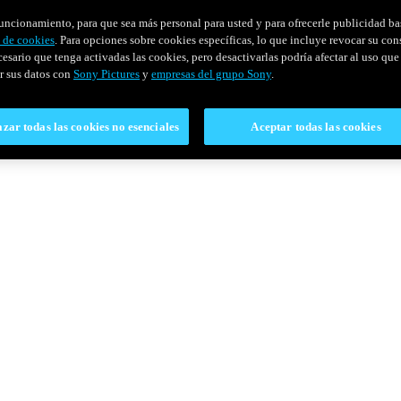
u funcionamiento, para que sea más personal para usted y para ofrecerle publicidad b
y de cookies
. Para opciones sobre cookies específicas, lo que incluye revocar su con
cesario que tenga activadas las cookies, pero desactivarlas podría afectar al uso que 
r sus datos con
Sony Pictures
y
empresas del grupo Sony
.
zar todas las cookies no esenciales
Aceptar todas las cookies